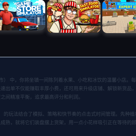
t（猴子超市） 中，你将坐镇一间陈列着水果、小吃和冰饮的温馨小
快速出单不仅能赚取丰厚小费，还可用来升级店铺、解锁新货品
度之间精准平衡，追求最高评分和利润。
猴子超市） 的玩法结合了模拟、策略和快节奏的点击式时间管理。先
果成熟，就将它们装盘摆上货架，用一点小花样吸引正在等待的