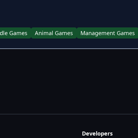
Idle Games
Animal Games
Management Games
Developers