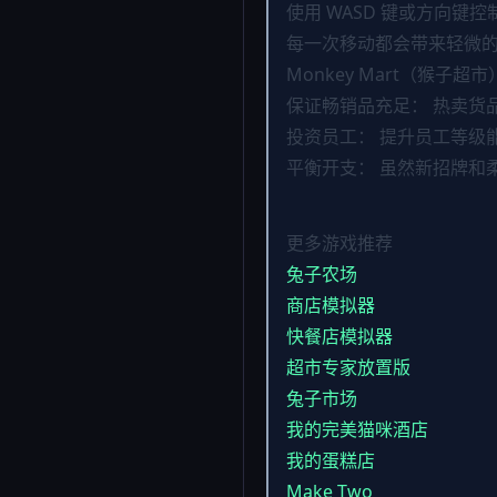
使用 WASD 键或方向键
每一次移动都会带来轻微
Monkey Mart（猴子超
保证畅销品充足： 热卖货
投资员工： 提升员工等级
平衡开支： 虽然新招牌和
更多游戏推荐
兔子农场
商店模拟器
快餐店模拟器
超市专家放置版
兔子市场
我的完美猫咪酒店
我的蛋糕店
Make Two