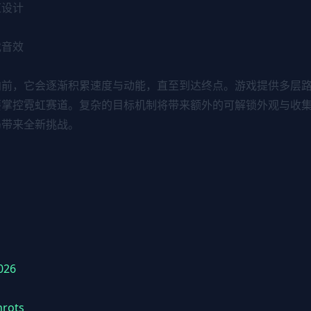
道设计
戏音效
向前，它会逐渐积累速度与动能，直至到达终点。游戏提供多层
要掌控霓虹赛道。复杂的目标机制将带来额外的可解锁外观与收
局带来全新挑战。
026
nrots